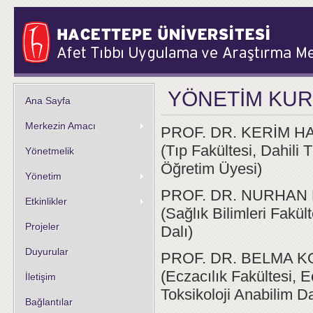
YÖNETİM KU
Ana Sayfa
Merkezin Amacı
PROF. DR. KERİM 
(Tıp Fakültesi, Dahili 
Yönetmelik
Öğretim Üyesi)
Yönetim
PROF. DR. NURHAN
Etkinlikler
(Sağlık Bilimleri Fakül
Projeler
Dalı)
Duyurular
PROF. DR. BELMA 
(Eczacılık Fakültesi, 
İletişim
Toksikoloji Anabilim Da
Bağlantılar