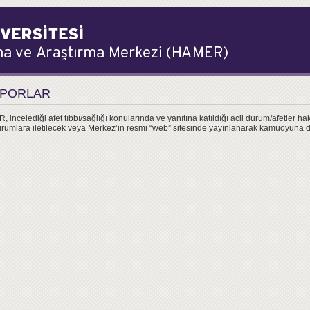
PORLAR
 incelediği afet tıbbı/sağlığı konularında ve yanıtına katıldığı acil durum/afetler ha
 kurumlara iletilecek veya Merkez’in resmi “web” sitesinde yayınlanarak kamuoyuna d