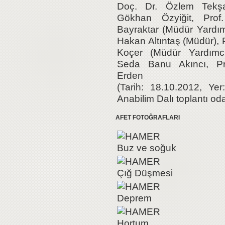
Doç. Dr. Özlem Tekşa
Gökhan Özyiğit, Prof
Bayraktar (Müdür Yardımc
Hakan Altıntaş (Müdür), 
Koçer (Müdür Yardımcıs
Seda Banu Akıncı, Pr
Erden
(Tarih: 18.10.2012, Yer
Anabilim Dalı toplantı od
AFET FOTOĞRAFLARI
Buz ve soğuk
Çığ Düşmesi
Deprem
Hortum