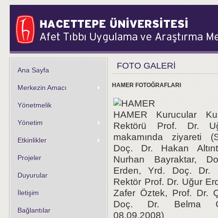
FOTO GALERİ
Ana Sayfa
HAMER FOTOĞRAFLARI
Merkezin Amacı
Yönetmelik
HAMER Kurucular Kur
Yönetim
Rektörü Prof. Dr. Uğ
makamında ziyareti (
Etkinlikler
Doç. Dr. Hakan Altınt
Nurhan Bayraktar, Do
Projeler
Erden, Yrd. Doç. Dr. F
Duyurular
Rektör Prof. Dr. Uğur Erd
Zafer Öztek, Prof. Dr. 
İletişim
Doç. Dr. Belma Gi
Bağlantılar
08.09.2008)