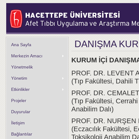
DANIŞMA KU
Ana Sayfa
Merkezin Amacı
KURUM İÇİ DANIŞM
Yönetmelik
PROF. DR. LEVENT 
Yönetim
(Tıp Fakültesi, Dahili 
Etkinlikler
PROF. DR. CEMALE
(Tıp Fakültesi, Cerrahi
Projeler
Anabilim Dalı)
Duyurular
PROF. DR. NURŞEN
İletişim
(Eczacılık Fakültesi, 
Bağlantılar
Toksikoloji Anabilim Da