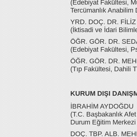
(Edebiyat Fakültesi, M
Tercümanlık Anabilim 
YRD. DOÇ. DR. FİLİ
(İktisadi ve İdari Bili
ÖĞR. GÖR. DR. SEDA
(Edebiyat Fakültesi, P
ÖĞR. GÖR. DR. ME
(Tıp Fakültesi, Dahili 
KURUM DIŞI DANI
İBRAHİM AYDOĞDU
(T.C. Başbakanlık Afet
Durum Eğitim Merkezi
DOÇ. TBP. ALB. ME