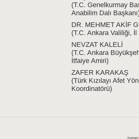
(T.C. Genelkurmay Baş
Anabilim Dalı Başkanı
DR. MEHMET AKİF 
(T.C. Ankara Valiliği, 
NEVZAT KALELİ
(T.C. Ankara Büyükşehi
İtfaiye Amiri)
ZAFER KARAKAŞ
(Türk Kızılayı Afet Yö
Koordinatörü)
hamer-